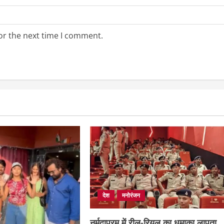
or the next time I comment.
देश
मनोरंजन
नर्मदापुरम में रील-रियल का धमाका लापता