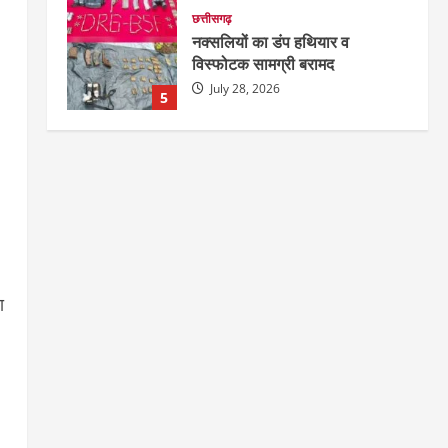
छत्तीसगढ़
नक्सलियों का डंप हथियार व
विस्फोटक सामग्री बरामद
July 28, 2026
5
छत्तीसगढ़
राज्य
रायपुर में “लक्ष्य” द्वारा भव्य प्रतिभा
सम्मान एवं करियर मार्गदर्शन कार्यक्रम
संपन्न
1
August 5, 2026
छत्तीसगढ़
राज्य
लाइफ स्टाइल
भोरमदेव कॉरिडोर को मिलेगी रफ्तार,
ा
लालपुर–सरोधा मार्ग के चौड़ीकरण का
इंतजार
2
August 5, 2026
छत्तीसगढ़
शंकराचार्य अविमुक्तेश्वरानंद का