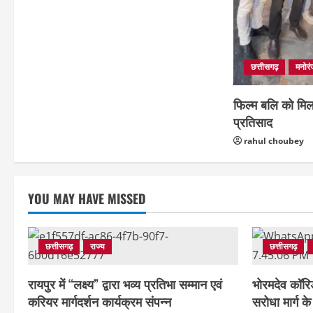
छत्तीसगढ़
मनोर
फिल्म बलि को मिला
प्रतिसाद
rahul choubey
YOU MAY HAVE MISSED
छत्तीसगढ़
राज्य
छत्तीसगढ़
रायपुर में “लक्ष्य” द्वारा भव्य प्रतिभा सम्मान एवं
भोरमदेव कॉरि
करियर मार्गदर्शन कार्यक्रम संपन्न
सरोधा मार्ग 