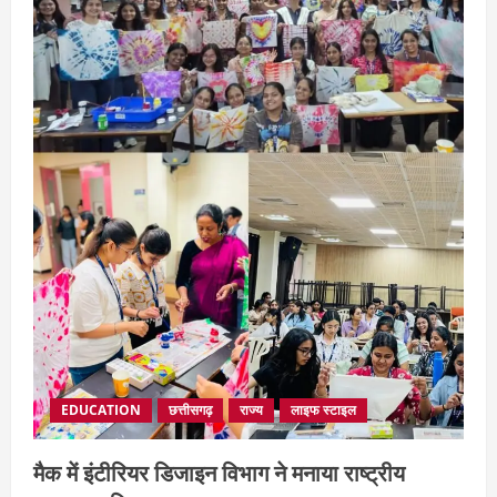
2
अपराध
छत्तीसगढ़
बहन ने कारोबारी भाई पर लगाया करोड़ों रुपये
की धोखाधड़ी का आरोप
August 7, 2026
3
छत्तीसगढ़
राज्य
लाइफ स्टाइल
मोहला-मानपुर में फिर बाघ की दस्तक, बैल पर
हमले से ग्रामीणों में दहशत
August 7, 2026
4
EDUCATION
छत्तीसगढ़
राज्य
लाइफ स्टाइल
मैक में इंटीरियर डिजाइन विभाग ने मनाया राष्ट्रीय