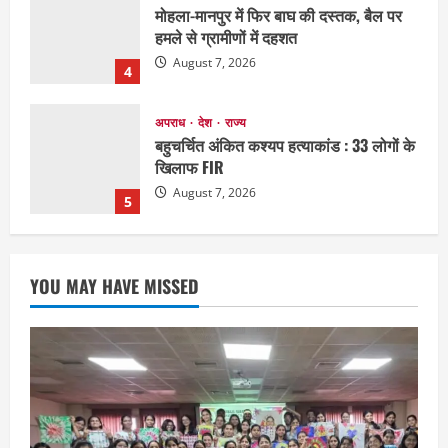
मोहला-मानपुर में फिर बाघ की दस्तक, बैल पर
हमले से ग्रामीणों में दहशत
August 7, 2026
4
अपराध
देश
राज्य
बहुचर्चित अंकित कश्यप हत्याकांड : 33 लोगों के
खिलाफ FIR
August 7, 2026
5
EDUCATION
छत्तीसगढ़
राज्य
लाइफ स्टाइल
मैक में इंटीरियर डिजाइन विभाग ने मनाया
YOU MAY HAVE MISSED
राष्ट्रीय हथकरघा दिवस
August 7, 2026
1
छत्तीसगढ़
राज्य
लाइफ स्टाइल
एक रक्तदान , दोस्ती के नाम
August 7, 2026