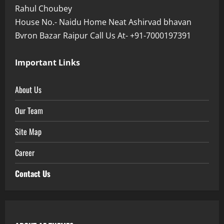
Rahul Choubey
House No.- Naidu Home Neat Ashirvad bhavan
Bvron Bazar Raipur Call Us At- +91-7000197391
Important Links
About Us
Our Team
Site Map
Career
Contact Us