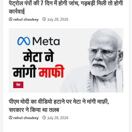
पेट्रोल पंपों की 7 दिन में होगी जांच, गड़बड़ी मिली तो होगी
एक रक्तदान , दोस्ती के नाम
कार्रवाई
August 7, 2026
2
rahul choubey
July 28, 2026
अपराध
छत्तीसगढ़
बहन ने कारोबारी भाई पर लगाया करोड़ों रुपये
की धोखाधड़ी का आरोप
August 7, 2026
3
छत्तीसगढ़
राज्य
लाइफ स्टाइल
मोहला-मानपुर में फिर बाघ की दस्तक, बैल पर
हमले से ग्रामीणों में दहशत
देश
August 7, 2026
4
पीएम मोदी का वीडियो हटाने पर मेटा ने मांगी माफ़ी,
सरकार ने किया था तलब
अपराध
देश
राज्य
बहुचर्चित अंकित कश्यप हत्याकांड : 33 लोगों के
rahul choubey
July 28, 2026
खिलाफ FIR
August 7, 2026
5