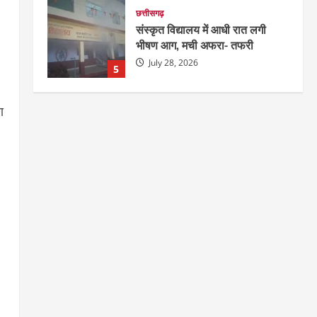
छत्तीसगढ़
संस्कृत विद्यालय में आधी रात लगी
भीषण आग, मची अफरा- तफरी
July 28, 2026
5
दुनिया
राज्य
लाइफ स्टाइल
ण
ग्रेटर नोएडा में दूषित पानी पीने से 100
से ज्यादा लोग बीमार
August 6, 2026
1
छत्तीसगढ़
राज्य
रायपुर में “लक्ष्य” द्वारा भव्य प्रतिभा
सम्मान एवं करियर मार्गदर्शन कार्यक्रम
संपन्न
2
August 5, 2026
छत्तीसगढ़
राज्य
लाइफ स्टाइल
भोरमदेव कॉरिडोर को मिलेगी रफ्तार,
लालपुर–सरोधा मार्ग के चौड़ीकरण का