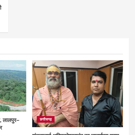
ी
र, लालपुर–
छत्तीसगढ़
ार