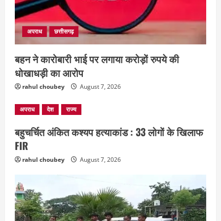
अपराध
छत्तीसगढ़
बहन ने कारोबारी भाई पर लगाया करोड़ों रुपये की
धोखाधड़ी का आरोप
rahul choubey
August 7, 2026
छत्तीसगढ़
राज्य
लाइफ स्टाइल
अपराध
देश
राज्य
एक रक्तदान , दोस्ती के नाम
August 7, 2026
बहुचर्चित अंकित कश्यप हत्याकांड : 33 लोगों के खिलाफ
2
FIR
rahul choubey
August 7, 2026
अपराध
छत्तीसगढ़
बहन ने कारोबारी भाई पर लगाया करोड़ों रुपये
की धोखाधड़ी का आरोप
August 7, 2026
3