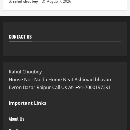
rahul choubey
August 7, 2026
CONTACT US
Rahul Choubey
House No.- Naidu Home Neat Ashirvad bhavan
Bvron Bazar Raipur Call Us At- +91-7000197391
Important Links
About Us