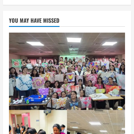
EDUCATION
छत्तीसगढ़
राज्य
लाइफ स्टाइल
मैक में इंटीरियर डिजाइन विभाग ने मनाया
राष्ट्रीय हथकरघा दिवस
YOU MAY HAVE MISSED
August 7, 2026
1
छत्तीसगढ़
राज्य
लाइफ स्टाइल
एक रक्तदान , दोस्ती के नाम
August 7, 2026
2
अपराध
छत्तीसगढ़
बहन ने कारोबारी भाई पर लगाया करोड़ों रुपये
की धोखाधड़ी का आरोप
August 7, 2026
3
छत्तीसगढ़
राज्य
लाइफ स्टाइल
मोहला-मानपुर में फिर बाघ की दस्तक, बैल पर